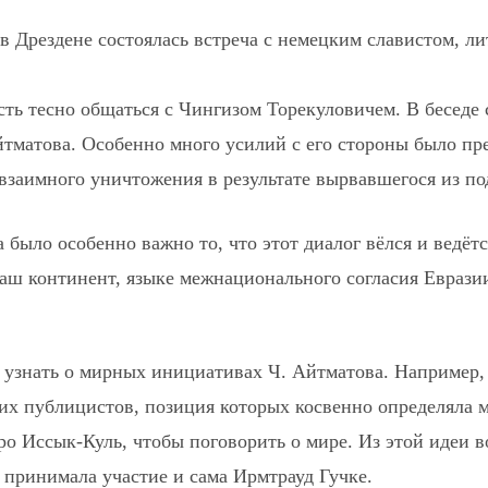
в Дрездене состоялась встреча с немецким славистом, л
сть тесно общаться с Чингизом Торекуловичем. В беседе
матова. Особенно много усилий с его стороны было пре
взаимного уничтожения в результате вырвавшегося из п
 было особенно важно то, что этот диалог вёлся и ведётс
ш континент, языке межнационального согласия Еврази
узнать о мирных инициативах Ч. Айтматова. Например, 
их публицистов, позиция которых косвенно определяла 
еро Иссык-Куль, чтобы поговорить о мире. Из этой идеи 
принимала участие и сама Ирмтрауд Гучке.