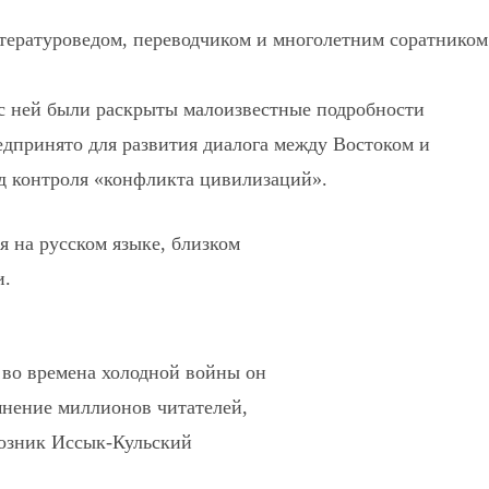
итературоведом, переводчиком и многолетним соратником
 с ней были раскрыты малоизвестные подробности
дпринято для развития диалога между Востоком и
од контроля «конфликта цивилизаций».
я на русском языке, близком
и.
во времена холодной войны он
мнение миллионов читателей,
возник Иссык-Кульский