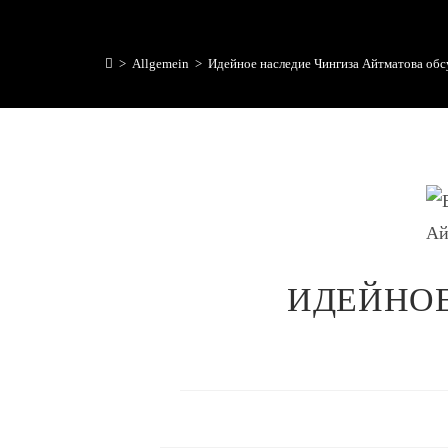
>
Allgemein
>
Идейное наследие Чингиза Айтматова обс
ИДЕЙНОЕ