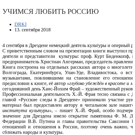
УЧИМСЯ ЛЮБИТЬ РОССИЮ
DRKI
13. сентября 2018
4 сентября в Дрездене немецкий деятель культуры и оперный
С приветственным словом на презентации книги выступил пре
деятели и представители культуры: проф. Курт Биденкопф, в
предприниматель Христиан Ангерман, председатель правления 
Книга построена на отдельных рассказах автора о многолет
Волгограда, Екатеринбурга, Улан-Уде, Владивостока, о вс
музыкантами, повлиявшими на становление его отношени
предисловии к книге, её автор
«глубоко убеждён в красоте и м
сегодняшний день Ханс-Йохим Фрай – художественный руковод
Профессиональная деятельность Х.-Й. Фрая тесно связана с Д
главой «Русские следы в Дрездене» принимали участие рук
материал был предоставлен автору в читальном зале нашего
института культуры»
, – пишет Х.-Й. Фрай, особо подчерк
значение для Дрездена имело открытие памятника Ф. М. До
Федерации В.В. Путина и главы правительства Саксонии 
отношений и отношения к России, поэтому очень важно, ч
сближать народы и культуры.