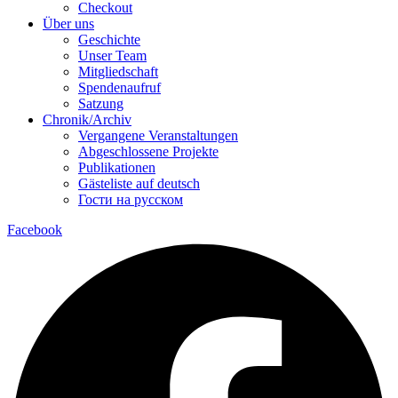
Checkout
Über uns
Geschichte
Unser Team
Mitgliedschaft
Spendenaufruf
Satzung
Chronik/Archiv
Vergangene Veranstaltungen
Abgeschlossene Projekte
Publikationen
Gästeliste auf deutsch
Гости на русском
Facebook