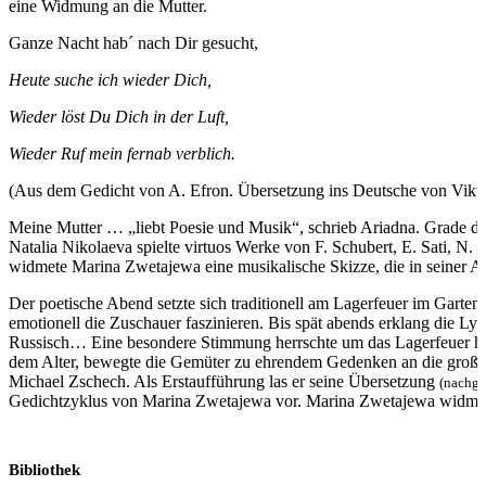
eine Widmung an die Mutter.
Ganze Nacht hab´ nach Dir gesucht,
Heute suche ich wieder Dich,
Wieder löst Du Dich in der Luft,
Wieder Ruf mein fernab verblich.
(Aus dem Gedicht von A. Efron. Übersetzung ins Deutsche von Vikto
Meine Mutter … „liebt Poesie und Musik“, schrieb Ariadna. Grade de
Natalia Nikolaeva spielte virtuos Werke von F. Schubert, E. Sati,
widmete Marina Zwetajewa eine musikalische Skizze, die in seiner A
Der poetische Abend setzte sich traditionell am Lagerfeuer im Garte
emotionell die Zuschauer faszinieren. Bis spät abends erklang die L
Russisch… Eine besondere Stimmung herrschte um das Lagerfeuer her
dem Alter, bewegte die Gemüter zu ehrendem Gedenken an die große L
Michael Zschech. Als Erstaufführung las er seine Übersetzung
(nachge
Gedichtzyklus von Marina Zwetajewa vor. Marina Zwetajewa widmete
Bibliothek