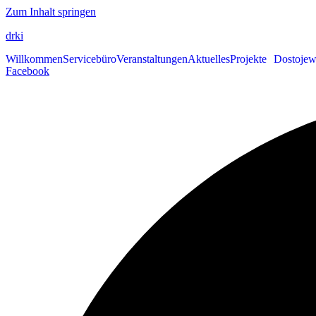
Zum Inhalt springen
drki
Willkommen
Servicebüro
Veranstaltungen
Aktuelles
Projekte
Dostojew
Facebook