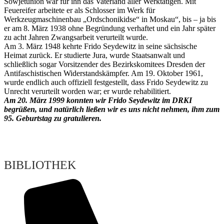
Sowjetunion war für ihn das Vaterland aller Werktätigen. Mit
Feuereifer arbeitete er als Schlosser im Werk für
Werkzeugmaschinenbau „Ordschonikidse“ in Moskau“, bis – ja bis
er am 8. März 1938 ohne Begründung verhaftet und ein Jahr später
zu acht Jahren Zwangsarbeit verurteilt wurde.
Am 3. März 1948 kehrte Frido Seydewitz in seine sächsische
Heimat zurück. Er studierte Jura, wurde Staatsanwalt und
schließlich sogar Vorsitzender des Bezirkskomitees Dresden der
Antifaschistischen Widerstandskämpfer. Am 19. Oktober 1961,
wurde endlich auch offiziell festgestellt, dass Frido Seydewitz zu
Unrecht verurteilt worden war; er wurde rehabilitiert.
Am 20. März 1999 konnten wir Frido Seydewitz im DRKI
begrüßen, und natürlich ließen wir es uns nicht nehmen, ihm zum
95. Geburtstag zu gratulieren.
BIBLIOTHEK