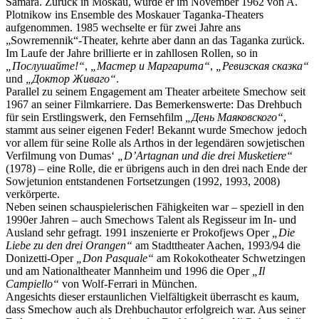
Samara. Zurück in Moskau, wurde er im November 1962 von A.
Plotnikow ins Ensemble des Moskauer Taganka-Theaters
aufgenommen. 1985 wechselte er für zwei Jahre ans
„Sowremennik“-Theater, kehrte aber dann an das Taganka zurück.
Im Laufe der Jahre brillierte er in zahllosen Rollen, so in
„Послушайте!“
,
„Мастер и Маргарита“
,
„Ревизская сказка“
und
„Доктор Живаго“
.
Parallel zu seinem Engagement am Theater arbeitete Smechow seit
1967 an seiner Filmkarriere. Das Bemerkenswerte: Das Drehbuch
für sein Erstlingswerk, den Fernsehfilm
„День Маяковского“
,
stammt aus seiner eigenen Feder! Bekannt wurde Smechow jedoch
vor allem für seine Rolle als Arthos in der legendären sowjetischen
Verfilmung von Dumas‘
„D’Artagnan und die drei Musketiere“
(1978) – eine Rolle, die er übrigens auch in den drei nach Ende der
Sowjetunion entstandenen Fortsetzungen (1992, 1993, 2008)
verkörperte.
Neben seinen schauspielerischen Fähigkeiten war – speziell in den
1990er Jahren – auch Smechows Talent als Regisseur im In- und
Ausland sehr gefragt. 1991 inszenierte er Prokofjews Oper
„Die
Liebe zu den drei Orangen“
am Stadttheater Aachen, 1993/94 die
Donizetti-Oper
„Don Pasquale“
am Rokokotheater Schwetzingen
und am Nationaltheater Mannheim und 1996 die Oper
„Il
Campiello“
von Wolf-Ferrari in München.
Angesichts dieser erstaunlichen Vielfältigkeit überrascht es kaum,
dass Smechow auch als Drehbuchautor erfolgreich war. Aus seiner