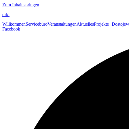
Zum Inhalt springen
drki
Willkommen
Servicebüro
Veranstaltungen
Aktuelles
Projekte
Dostojew
Facebook