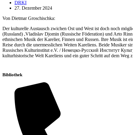
Beitrags-
DRKI
Autor:
Beitrag
27. Dezember 2024
veröffentlicht:
Von Dietmar Groschischka:
Der kulturelle Austausch zwichen Ost und West ist doch noch möglic
(Russland) ,Vladislav Djomin (Russische Föderation) und Arto Rinne 
ethnischen Musik der Karelier, Finnen und Russen. Ihre Musik ist ei
Reise durch die unermesslichen Weiten Kareliens. Beide Musiker si
Russisches Kulturinstitut e.V. / Немецко-Русский Институт Культур
kulturhistorische Welt Kareliens und ein guter Schritt auf dem Weg z
Bibliothek