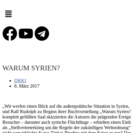
WARUM SYRIEN?
DRKI
8. März 2017
„Wir werfen einen Blick auf die außenpolitische Situation in Syrien,
und Ralf Rudolph zu Beginn ihrer Buchvorstellung „Warum Syrien?“
komplett gefüllten Saal skizzierten die Autoren die prägenden Ereigni
Besucher – darunter auch syrische Flüchtlinge – erhielten einen Einb
als „Stellvertreterkrieg um die Regeln der zukünftigen Weltordnung“
nicht verwirklichte Katar-Türkei-Pipeline mit dem Krieg zu tun? Den 